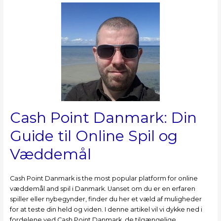
Cash Point Danmark: Din
Guide til Online Spil og
Væddemål
Cash Point Danmark is the most popular platform for online
væddemål and spil i Danmark. Uanset om du er en erfaren
spiller eller nybegynder, finder du her et væld af muligheder
for at teste din held og viden. I denne artikel vil vi dykke ned i
fordelene ved Cash Point Danmark, de tilgængelige