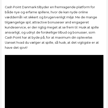
Cash Point Danmark tilbyder en fremragende platform for
både nye og erfarne spillere, hvor de kan nyde online
væddemål i et sikkert og brugervenligt miljø. Me de mange
tilgængelige spil, attractive bonuseser and engageret
kundeservice, er der rigtig meget at se frem til. Husk at spille
ansvarligt, og udnyt de forskellige tilbud og bonusser, som
Cash Point har at byde på, for at maximum din oplevelse.
Uanset hvad du vælger at spille, så husk, at det vigtigste er at
have det sjovt!