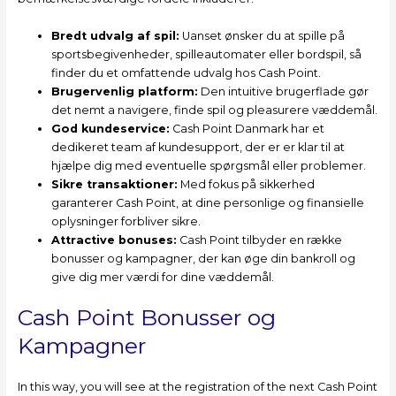
Bredt udvalg af spil:
Uanset ønsker du at spille på
sportsbegivenheder, spilleautomater eller bordspil, så
finder du et omfattende udvalg hos Cash Point.
Brugervenlig platform:
Den intuitive brugerflade gør
det nemt a navigere, finde spil og pleasurere væddemål.
God kundeservice:
Cash Point Danmark har et
dedikeret team af kundesupport, der er er klar til at
hjælpe dig med eventuelle spørgsmål eller problemer.
Sikre transaktioner:
Med fokus på sikkerhed
garanterer Cash Point, at dine personlige og finansielle
oplysninger forbliver sikre.
Attractive bonuses:
Cash Point tilbyder en række
bonusser og kampagner, der kan øge din bankroll og
give dig mer værdi for dine væddemål.
Cash Point Bonusser og
Kampagner
In this way, you will see at the registration of the next Cash Point