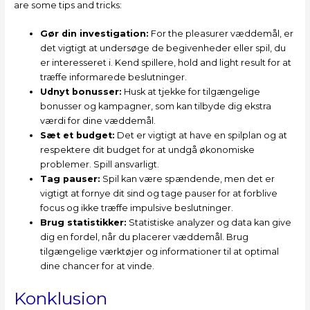
are some tips and tricks:
Gør din investigation:
For the pleasurer væddemål, er
det vigtigt at undersøge de begivenheder eller spil, du
er interesseret i. Kend spillere, hold and light result for at
træffe informarede beslutninger.
Udnyt bonusser:
Husk at tjekke for tilgængelige
bonusser og kampagner, som kan tilbyde dig ekstra
værdi for dine væddemål.
Sæt et budget:
Det er vigtigt at have en spilplan og at
respektere dit budget for at undgå økonomiske
problemer. Spill ansvarligt.
Tag pauser:
Spil kan være spændende, men det er
vigtigt at fornye dit sind og tage pauser for at forblive
focus og ikke træffe impulsive beslutninger.
Brug statistikker:
Statistiske analyzer og data kan give
dig en fordel, når du placerer væddemål. Brug
tilgængelige værktøjer og informationer til at optimal
dine chancer for at vinde.
Konklusion