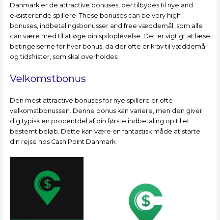
Danmark er de attractive bonuses, der tilbydes til nye and
eksisterende spillere. These bonuses can be very high
bonuses, indbetalingsbonusser and free væddemål, som alle
can være med til at øge din spiloplevelse. Det er vigtigt at læse
betingelserne for hver bonus, da der ofte er krav til væddemål
og tidsfrister, som skal overholdes.
Velkomstbonus
Den mest attractive bonuses for nye spillere er ofte
velkomstbonussen. Denne bonus kan variere, men den giver
dig typisk en procentdel af din første indbetaling op til et
bestemt beløb. Dette kan være en fantastisk måde at starte
din rejse hos Cash Point Danmark.