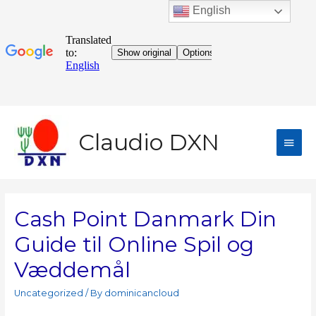
English
Claudio DXN
Cash Point Danmark Din
Guide til Online Spil og
Væddemål
Uncategorized
/ By
dominicancloud