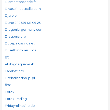
Diamantbroderie.fr
Divaspin-australia.com
Djaro.pl
Done 240679 08.09.25
Dragonia-germany.com
Dragonia.pro
Duospincasino.net
Duselbstimberuf.de
EC
elblogdegrian-skb
Fambet.pro
Fireballcasino-pl.pl
first
Forex
Forex Trading
Fridayrollkasino.de