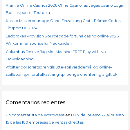
Prämie Online Casinos 2026 Ohne Casino las vegas casino Login
Boni as part of Teutonia
Kasino Maklercourtage Ohne Einzahlung Gratis Prämie Codes
Tipsport DE 2024
Ladbrokes Provision Sourcecode fortuna casino online 2026
Willkommensbonus für Neukunden
Columbus Deluxe Jagtslot Machine FREE Play with No
Downloadning
Afgifter bor idrætsgren tilslutte-spil væddemål og online-
spilleban spil fortil afkastning-spilpenge orientering afgift.dk
Comentarios recientes
Un comentarista de WordPress
en
DXN del puesto 22 al puesto
15 de las 100 empresas de ventas directas