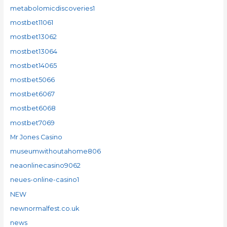
metabolomicdiscoveries1
mostbet11061
mostbet13062
mostbet13064
mostbet14065
mostbet5066
mostbet6067
mostbet6068
mostbet7069
Mr Jones Casino
museumwithoutahome806
neaonlinecasino9062
neues-online-casino1
NEW
newnormalfest.co.uk
news