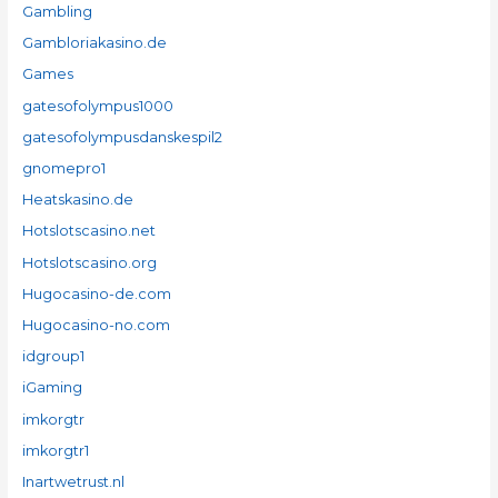
Gambling
Gambloriakasino.de
Games
gatesofolympus1000
gatesofolympusdanskespil2
gnomepro1
Heatskasino.de
Hotslotscasino.net
Hotslotscasino.org
Hugocasino-de.com
Hugocasino-no.com
idgroup1
iGaming
imkorgtr
imkorgtr1
Inartwetrust.nl