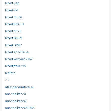
1xbet-jap
1xbet-lk1
1xbet16062
1xbet180718
1xbet30711
1xbet50617
1xbet50712
1xbetapp70714
1xbetkenya25067
1xbetpt80715
1xcinta
25
a16z generative ai
aaronallston1
aaronallston2
aaronallston29065