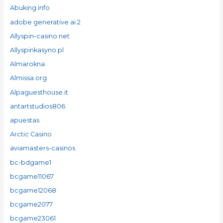
Abuking.info
adobe generative ai 2
Allyspin-casino.net
Allyspinkasyno.pl
Almarokna
Almissa.org
Alpaguesthouse.it
antartstudios806
apuestas
Arctic Casino
aviamasters-casinos
bc-bdgame1
bcgame11067
bcgame12068
bcgame2077
bcgame23061