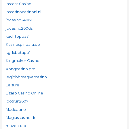
Instant Casino
Instasinocasinonl.nl
jbcasino24061
jbcasino26062
kadirtopbas1
Kasinospinbara.de
kg-1xbetapp1
Kingmaker Casino
Kongcasino.pro
legjobbmagyarcasino
Leisure
Lizaro Casino Online
lootrun26071
Madcasino
Magiuskasino.de
maventrap